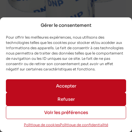
Gérer le consentement
Pour offrir les meilleures expériences, nous utilisons des
technologies telles que les cookies pour stocker et/ou accéder aux
informations des appareils. Le fait de consentir à ces technologies
DNP V300 Versatility defined resin Noir
nous permettra de traiter des données telles que le comportement
110×300 mm – Flat-Head
de navigation ou les ID uniques sur ce site. Le fait de ne pas
consentir ou de retirer son consentement peut avoir un effet
DNP-17341335
négatif sur certaines caractéristiques et fonctions.
110 mm
Accepter
300 m
Refuser
Extérieur
Voir les préférences
Politique de cookies
Politique de confidentialité