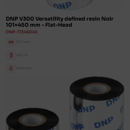
DNP V300 Versatility defined resin Noir
101×450 mm – Flat-Head
DNP-17346043
101 mm
450 m
Intérieur