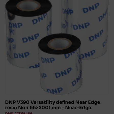
DNP V390 Versatility defined Near Edge
resin Noir 55×2001 mm – Near-Edge
DNP-17365456