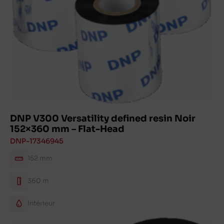
DNP V300 Versatility defined resin Noir
152×360 mm – Flat-Head
DNP-17346945
152 mm
360 m
Intérieur