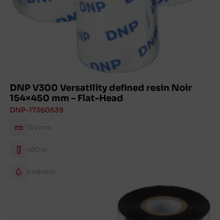
DNP V300 Versatility defined resin Noir
154×450 mm – Flat-Head
DNP-17360639
154 mm
450 m
Extérieur