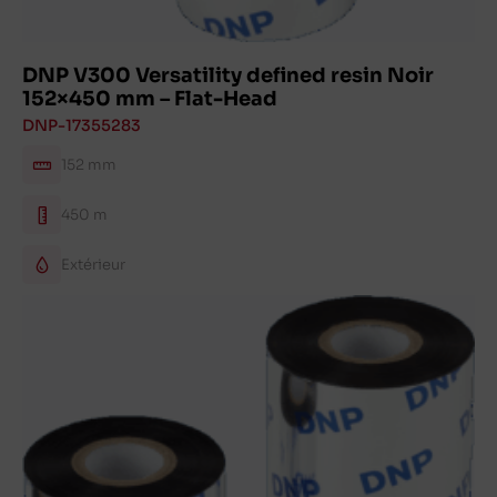
DNP V300 Versatility defined resin Noir
152×450 mm – Flat-Head
DNP-17355283
152 mm
450 m
Extérieur