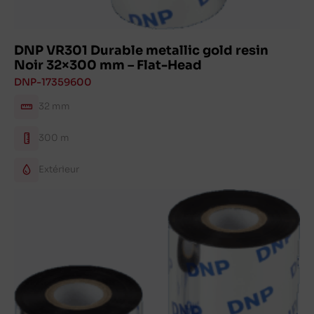
DNP VR301 Durable metallic gold resin
Noir 32×300 mm – Flat-Head
DNP-17359600
32 mm
300 m
Extérieur