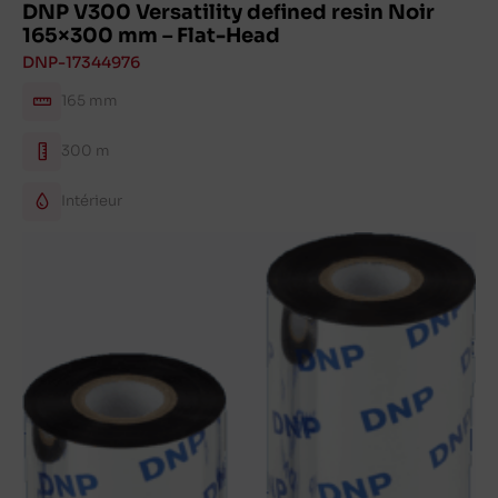
DNP V300 Versatility defined resin Noir
165×300 mm – Flat-Head
DNP-17344976
165 mm
300 m
Intérieur