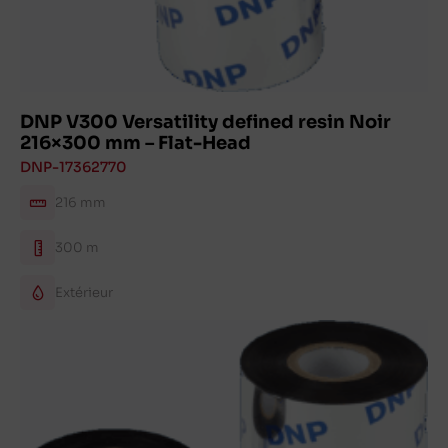
DNP V300 Versatility defined resin Noir
216×300 mm – Flat-Head
DNP-17362770
216 mm
300 m
Extérieur