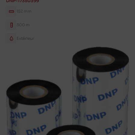
DNP-17350399
152 mm
300 m
Extérieur