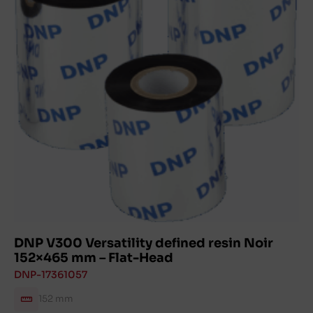
DNP V300 Versatility defined resin Noir
152×465 mm – Flat-Head
DNP-17361057
152 mm