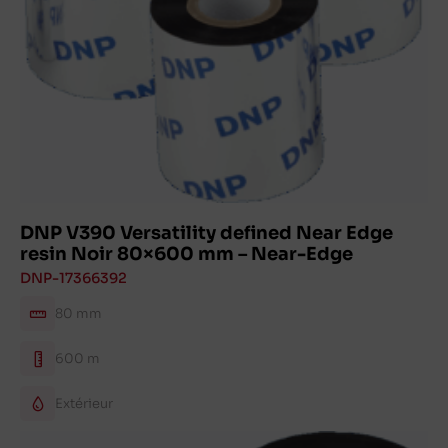
DNP V390 Versatility defined Near Edge
resin Noir 80×600 mm – Near-Edge
DNP-17366392
80 mm
600 m
Extérieur