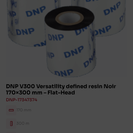
DNP V300 Versatility defined resin Noir
170×300 mm – Flat-Head
DNP-17347374
170 mm
300 m