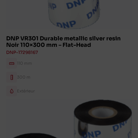
DNP VR301 Durable metallic silver resin
Noir 110×300 mm – Flat-Head
DNP-17298167
110 mm
300 m
Extérieur