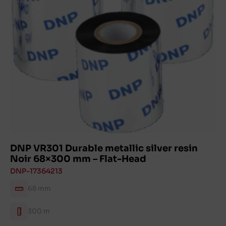
DNP VR301 Durable metallic silver resin
Noir 68×300 mm – Flat-Head
DNP-17364213
68 mm
300 m