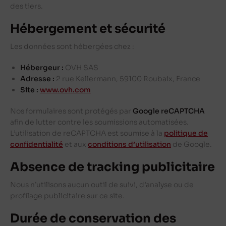
des tiers.
Hébergement et sécurité
Les données sont hébergées chez :
Hébergeur :
OVH SAS
Adresse :
2 rue Kellermann, 59100 Roubaix, France
Site :
www.ovh.com
Nos formulaires sont protégés par
Google reCAPTCHA
afin de lutter contre les soumissions automatisées.
L’utilisation de reCAPTCHA est soumise à la
politique de
confidentialité
et aux
conditions d’utilisation
de Google.
Absence de tracking publicitaire
Nous n’utilisons aucun outil de suivi, d’analyse ou de
profilage publicitaire sur ce site.
Durée de conservation des