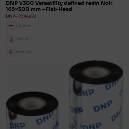
DNP V300 Versatility defined resin Noir
165×300 mm – Flat-Head
DNP-17344976
165 mm
300 m
Intérieur