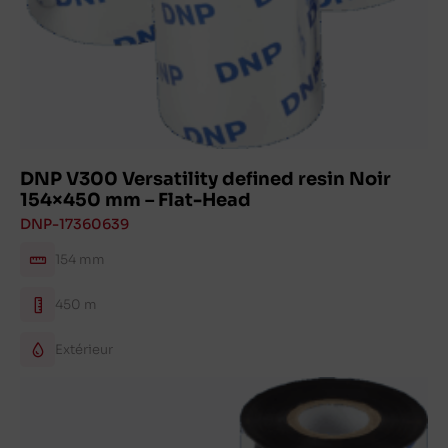
DNP V300 Versatility defined resin Noir
154×450 mm – Flat-Head
DNP-17360639
154 mm
450 m
Extérieur