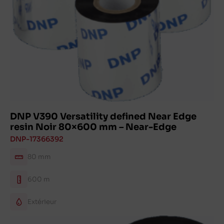
DNP V390 Versatility defined Near Edge
resin Noir 80×600 mm – Near-Edge
DNP-17366392
80 mm
600 m
Extérieur