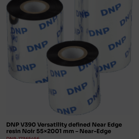
DNP V390 Versatility defined Near Edge
resin Noir 55×2001 mm – Near-Edge
DNP-17365456