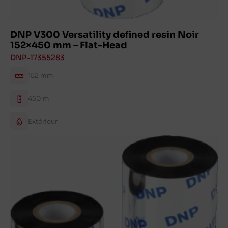
DNP V300 Versatility defined resin Noir
152×450 mm – Flat-Head
DNP-17355283
152 mm
450 m
Extérieur