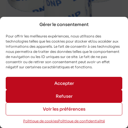
Gérer le consentement
Pour offrir les meilleures expériences, nous utilisons des
technologies telles que les cookies pour stocker et/ou accéder aux
informations des appareils. Le fait de consentir à ces technologies
DNP V300 Versatility defined resin Noir
nous permettra de traiter des données telles que le comportement
110×300 mm – Flat-Head
de navigation ou les ID uniques sur ce site. Le fait de ne pas
consentir ou de retirer son consentement peut avoir un effet
DNP-17341335
négatif sur certaines caractéristiques et fonctions.
110 mm
Accepter
300 m
Refuser
Extérieur
Voir les préférences
Politique de cookies
Politique de confidentialité