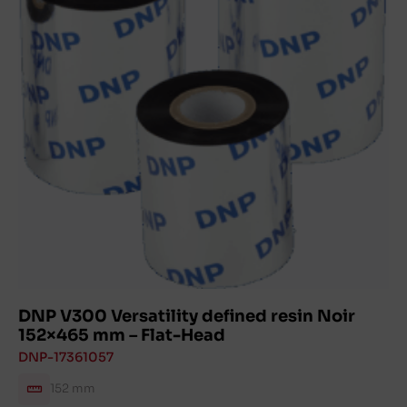
DNP V300 Versatility defined resin Noir
152×465 mm – Flat-Head
DNP-17361057
152 mm