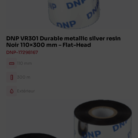
DNP VR301 Durable metallic silver resin
Noir 110×300 mm – Flat-Head
DNP-17298167
110 mm
300 m
Extérieur