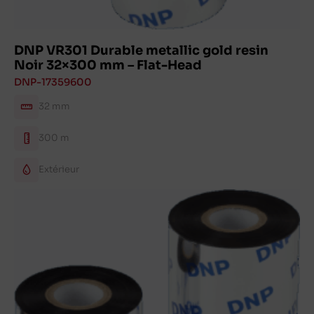
DNP VR301 Durable metallic gold resin
Noir 32×300 mm – Flat-Head
DNP-17359600
32 mm
300 m
Extérieur