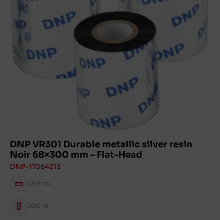
DNP VR301 Durable metallic silver resin
Noir 68×300 mm – Flat-Head
DNP-17364213
68 mm
300 m