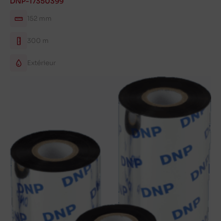
DNP-17350399
152 mm
300 m
Extérieur