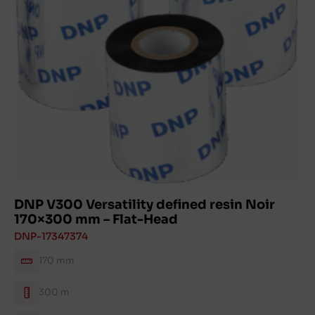
DNP V300 Versatility defined resin Noir
170×300 mm – Flat-Head
DNP-17347374
170 mm
300 m