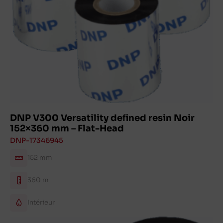
DNP V300 Versatility defined resin Noir
152×360 mm – Flat-Head
DNP-17346945
152 mm
360 m
Intérieur