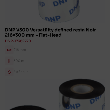
DNP V300 Versatility defined resin Noir
216×300 mm – Flat-Head
DNP-17362770
216 mm
300 m
Extérieur