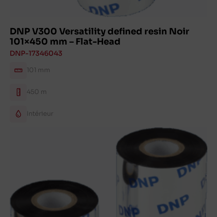
DNP V300 Versatility defined resin Noir
101×450 mm – Flat-Head
DNP-17346043
101 mm
450 m
Intérieur