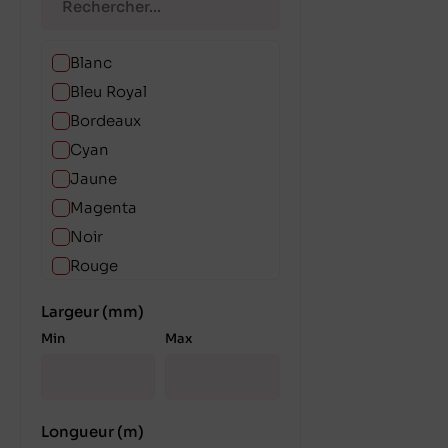
Blanc
Bleu Royal
Bordeaux
Cyan
Jaune
Magenta
Noir
Rouge
Rouge vin
Largeur (mm)
Vert Forêt
Min
Max
Vert Shamrock
Longueur (m)