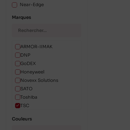
Near-Edge
Marques
ARMOR-IIMAK
DNP
GoDEX
Honeyweel
Novexx Solutions
SATO
Toshiba
TSC
Zebra Technologies
Couleurs