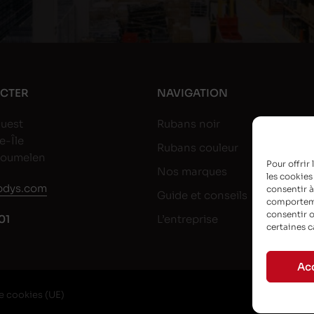
CTER
NAVIGATION
uest
Rubans noir
e-Île
Rubans couleur
goumelen
Pour offrir
Nos marques
les cookies
dys.com
consentir à
Guide et conseils
comportemen
consentir o
01
L’entreprise
certaines c
Ac
e cookies (UE)