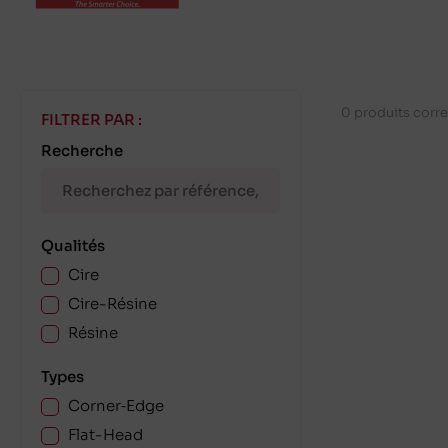
0 produits corr
FILTRER PAR :
Recherche
Qualités
Cire
Cire-Résine
Résine
Types
Corner‑Edge
Flat-Head