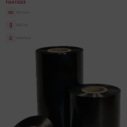
FGA110E3
110 mm
360 m
Intérieur