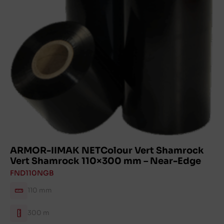
ARMOR-IIMAK NETColour Vert Shamrock
Vert Shamrock 110×300 mm – Near-Edge
FND110NGB
110 mm
300 m