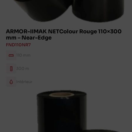
ARMOR-IIMAK NETColour Rouge 110×300
mm – Near-Edge
FND110NR7
110 mm
300 m
Intérieur