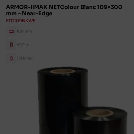
ARMOR-IIMAK NETColour Blanc 109×300
mm – Near-Edge
FTC109NKWF
109 mm
300 m
Extérieur