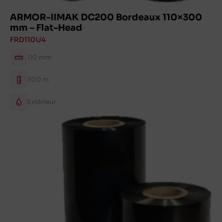
ARMOR-IIMAK DC200 Bordeaux 110×300
mm – Flat-Head
FRD110U4
110 mm
300 m
Extérieur