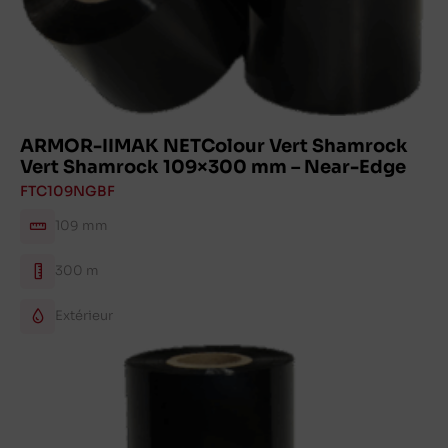
ARMOR-IIMAK NETColour Vert Shamrock
Vert Shamrock 109×300 mm – Near-Edge
FTC109NGBF
109 mm
300 m
Extérieur