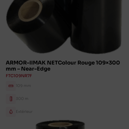
ARMOR-IIMAK NETColour Rouge 109×300
mm – Near-Edge
FTC109NR7F
109 mm
300 m
Extérieur