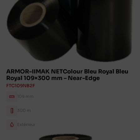
ARMOR-IIMAK NETColour Bleu Royal Bleu
Royal 109×300 mm – Near-Edge
FTC109NB2F
109 mm
300 m
Extérieur