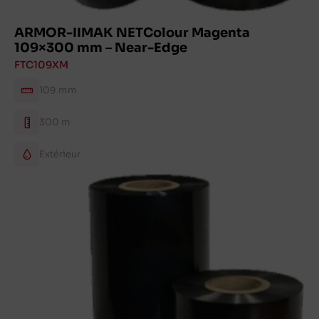
ARMOR-IIMAK NETColour Magenta
109×300 mm – Near-Edge
FTC109XM
109 mm
300 m
Extérieur