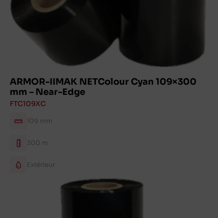
ARMOR-IIMAK NETColour Cyan 109×300
mm – Near-Edge
FTC109XC
109 mm
300 m
Extérieur