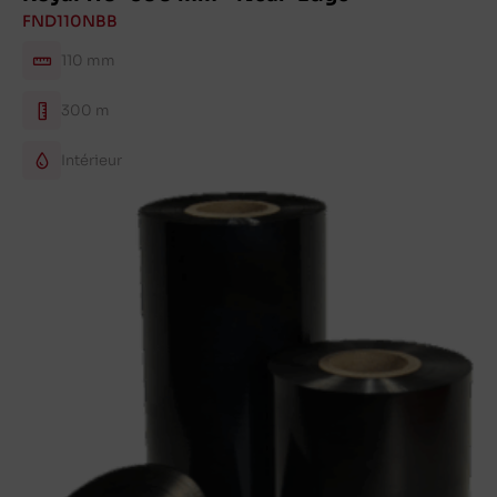
FND110NBB
110 mm
300 m
Intérieur