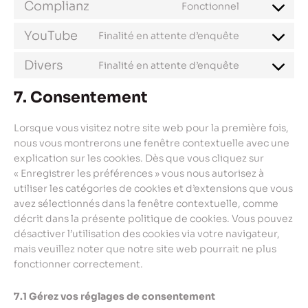
Complianz
Fonctionnel
Consent
service
recaptcha
to
wordpress
YouTube
Finalité en attente d’enquête
Consent
service
to
complianz
Divers
Finalité en attente d’enquête
Consent
service
to
youtube
7. Consentement
service
divers
Lorsque vous visitez notre site web pour la première fois,
nous vous montrerons une fenêtre contextuelle avec une
explication sur les cookies. Dès que vous cliquez sur
« Enregistrer les préférences » vous nous autorisez à
utiliser les catégories de cookies et d’extensions que vous
avez sélectionnés dans la fenêtre contextuelle, comme
décrit dans la présente politique de cookies. Vous pouvez
désactiver l’utilisation des cookies via votre navigateur,
mais veuillez noter que notre site web pourrait ne plus
fonctionner correctement.
7.1 Gérez vos réglages de consentement