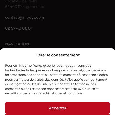
5 Rue de belle-Île
56400 Plougoumelen
contact@mpdys.com
02 97 40 06 01
NAVIGATION
Gérer le consentement
Rubans noir
Rubans couleur
Pour offrir les meilleures expériences, nous utilisons des
technologies telles que les cookies pour stocker et/ou accéder aux
Nos marques
informations des appareils. Le fait de consentir à ces technologies
Guide et conseils
nous permettra de traiter des données telles que le comportement
de navigation ou les ID uniques sur ce site. Le fait de ne pas
L’entreprise
consentir ou de retirer son consentement peut avoir un effet
négatif sur certaines caractéristiques et fonctions.
NEWSLETTER
Accepter