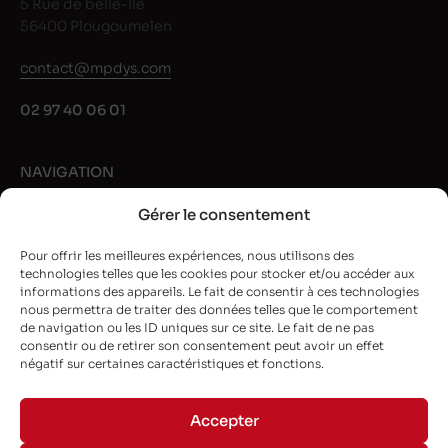
5 Rue de belle-Île
56400 Plougoumelen
contact@mpdys.com
02 97 40 06 01
NAVIGATION
Gérer le consentement
Rubans noir
Rubans couleur
Pour offrir les meilleures expériences, nous utilisons des
technologies telles que les cookies pour stocker et/ou accéder aux
Nos marques
informations des appareils. Le fait de consentir à ces technologies
Guide et conseils
nous permettra de traiter des données telles que le comportement
de navigation ou les ID uniques sur ce site. Le fait de ne pas
L’entreprise
consentir ou de retirer son consentement peut avoir un effet
négatif sur certaines caractéristiques et fonctions.
NEWSLETTER
Accepter