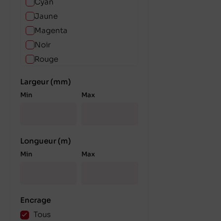
Cyan
Jaune
Magenta
Noir
Rouge
Rouge vin
Largeur (mm)
Vert Forêt
Min
Max
Vert Shamrock
Longueur (m)
Min
Max
Encrage
Tous