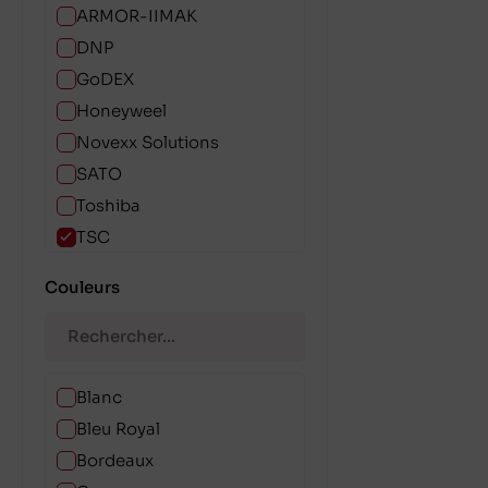
ARMOR-IIMAK
DNP
GoDEX
Honeyweel
Novexx Solutions
SATO
Toshiba
TSC
Zebra Technologies
Couleurs
Blanc
Bleu Royal
Bordeaux