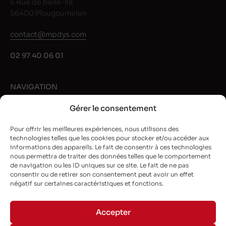
5 Rue de belle-Île
56400 Plougoumelen
contact@mpdys.com
02 97 40 06 01
NAVIGATION
Gérer le consentement
Rubans noir
Rubans couleur
Pour offrir les meilleures expériences, nous utilisons des
technologies telles que les cookies pour stocker et/ou accéder aux
Nos marques
informations des appareils. Le fait de consentir à ces technologies
Guide et conseils
nous permettra de traiter des données telles que le comportement
de navigation ou les ID uniques sur ce site. Le fait de ne pas
L’entreprise
consentir ou de retirer son consentement peut avoir un effet
négatif sur certaines caractéristiques et fonctions.
NEWSLETTER
Accepter