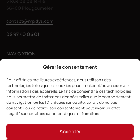
5 Rue de belle-Île
56400 Plougoumelen
contact@mpdys.com
02 97 40 06 01
NAVIGATION
Gérer le consentement
Rubans noir
Rubans couleur
Pour offrir les meilleures expériences, nous utilisons des
technologies telles que les cookies pour stocker et/ou accéder aux
Nos marques
informations des appareils. Le fait de consentir à ces technologies
Guide et conseils
nous permettra de traiter des données telles que le comportement
de navigation ou les ID uniques sur ce site. Le fait de ne pas
L’entreprise
consentir ou de retirer son consentement peut avoir un effet
négatif sur certaines caractéristiques et fonctions.
NEWSLETTER
Accepter