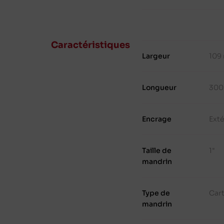
Caractéristiques
Largeur
109
Longueur
300
Encrage
Exté
Taille de
1"
mandrin
Type de
Cart
mandrin