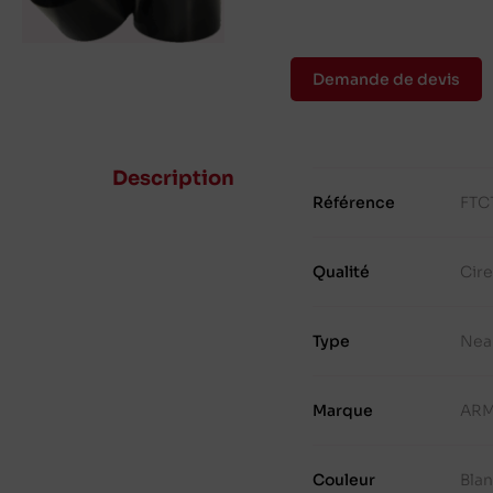
Demande de devis
Description
Référence
FTC
Qualité
Cir
Type
Nea
Marque
ARM
Couleur
Bla