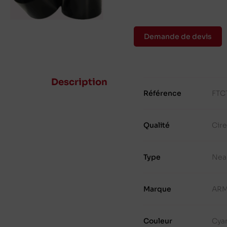
Demande de devis
Description
Référence
FTC
Qualité
Cir
Type
Nea
Marque
ARM
Couleur
Cya