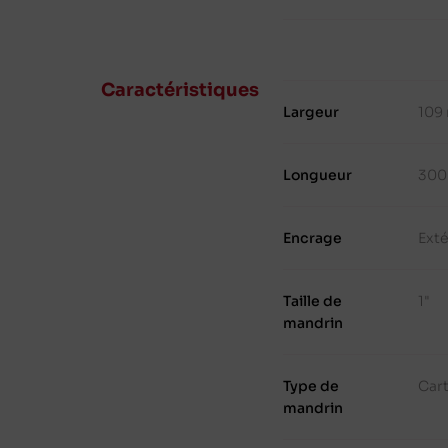
Caractéristiques
Largeur
109
Longueur
300
Encrage
Exté
Taille de
1"
mandrin
Type de
Cart
mandrin