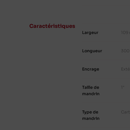
Caractéristiques
Largeur
109
Longueur
300
Encrage
Exté
Taille de
1"
mandrin
Type de
Cart
mandrin