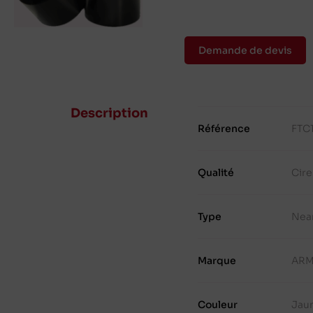
Demande de devis
Description
Référence
FTC
Qualité
Cir
Type
Nea
Marque
ARM
Couleur
Jau