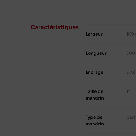
Caractéristiques
Largeur
109
Longueur
300
Encrage
Exté
Taille de
1"
mandrin
Type de
Cart
mandrin