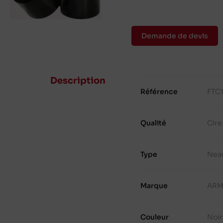
Demande de devis
Description
Référence
FTC
Qualité
Cire
Type
Nea
Marque
ARM
Couleur
Noir