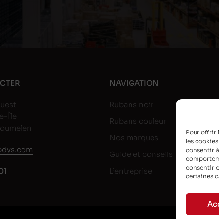
CTER
NAVIGATION
uest
Rubans noir
e-Île
Rubans couleur
goumelen
Pour offrir
Nos marques
les cookies
dys.com
consentir à
Guide et conseils
comportemen
consentir o
01
L’entreprise
certaines c
Ac