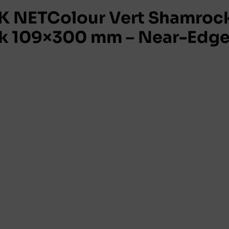
 NETColour Vert Shamroc
k 109×300 mm – Near-Edg