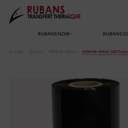
RUBANS NOIR
RUBANS C
Accueil
/
Rubans
/
ARMOR-IIMAK
/
ARMOR-IIMAK NETColou