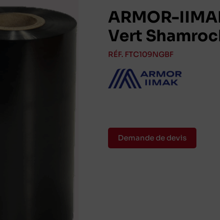
ARMOR-IIMAK
Vert Shamroc
RÉF. FTC109NGBF
Demande de devis