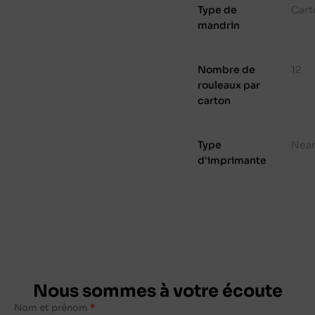
Type de
Cart
mandrin
Nombre de
12
rouleaux par
carton
Type
Near
d'imprimante
Nous sommes à votre écoute
Nom et prénom