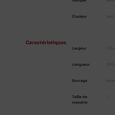
Marque
ARM
Couleur
Vert
Caractéristiques
Largeur
110 
Longueur
300
Encrage
Intér
Taille de
1"
mandrin