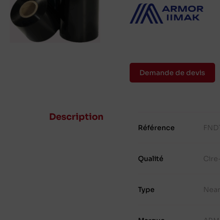
Demande de devis
Description
Référence
FND
Qualité
Cire
Type
Nea