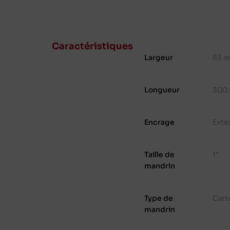
Caractéristiques
Largeur
83 
Longueur
300
Encrage
Exté
Taille de
1"
mandrin
Type de
Cart
mandrin