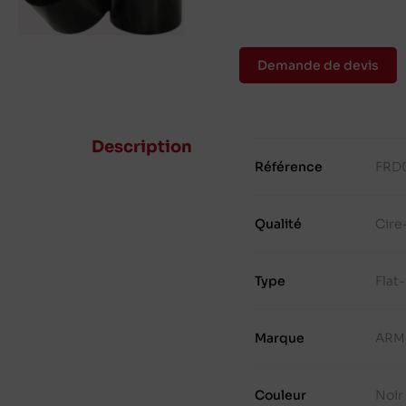
Demande de devis
Description
Référence
FRD
Qualité
Cire
Type
Flat
Marque
ARM
Couleur
Noir