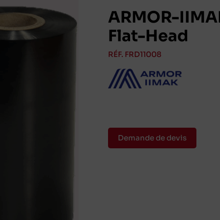
ARMOR-IIMAK
Flat-Head
RÉF. FRD11008
Demande de devis