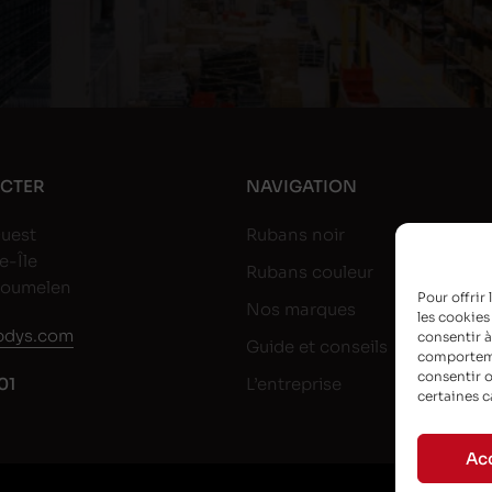
CTER
NAVIGATION
uest
Rubans noir
e-Île
Rubans couleur
goumelen
Pour offrir
Nos marques
les cookies
dys.com
consentir à
Guide et conseils
comportemen
consentir o
01
L’entreprise
certaines c
Ac