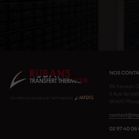
NOS CONTA
PA Keneah O
5 Rue de bell
Un site proposé par l'entreprise
56400 Plou
contact@mp
02 97 40 06 