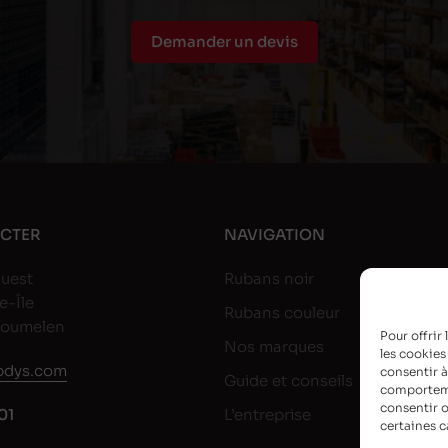
Demander un devis
CTER
NAVIGATION
uest
Rubans noir
e-Île
Rubans couleur
goumelen
Pour offrir
Nos marques
les cookies
dys.com
consentir à
Guide et conseils
comportemen
consentir o
01
L’entreprise
certaines c