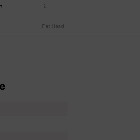
n
12
Flat Head
e