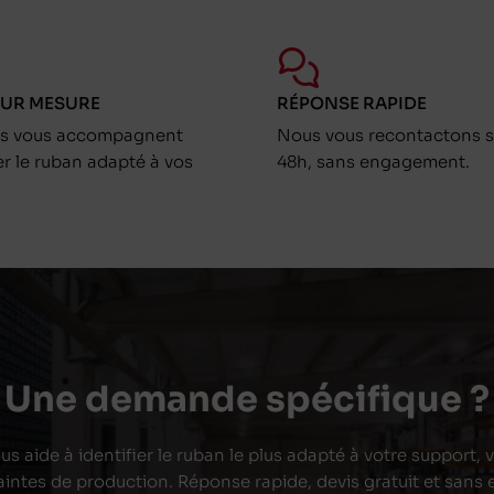
SUR MESURE
RÉPONSE RAPIDE
ts vous accompagnent
Nous vous recontactons s
er le ruban adapté à vos
48h, sans engagement.
Une demande spécifique ?
s aide à identifier le ruban le plus adapté à votre support,
aintes de production. Réponse rapide, devis gratuit et san