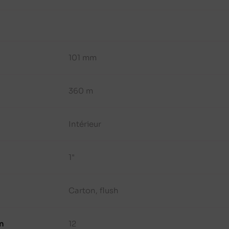
101 mm
360 m
Intérieur
1"
Carton, flush
n
12