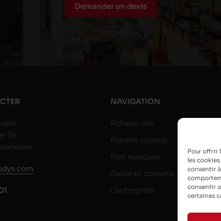
Demander un devis
CTER
NAVIGATION
uest
Rubans noir
e-Île
Rubans couleur
goumelen
Pour offrir
Nos marques
les cookies
dys.com
consentir à
Guide et conseils
comportemen
consentir o
01
L’entreprise
certaines c