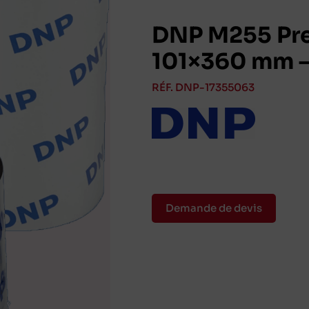
DNP M255 Pre
101×360 mm –
RÉF. DNP-17355063
Demande de devis