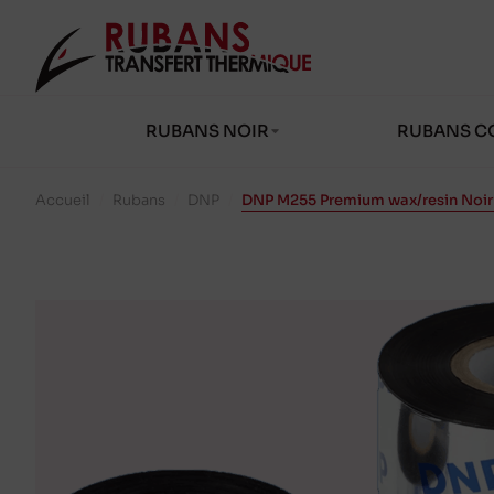
RUBANS NOIR
RUBANS C
Accueil
/
Rubans
/
DNP
/
DNP M255 Premium wax/resin Noir