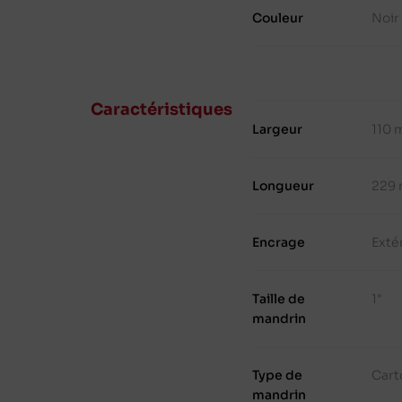
Couleur
Noir
Caractéristiques
Largeur
110
Longueur
229
Encrage
Exté
Taille de
1"
mandrin
Type de
Cart
mandrin