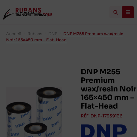
Accueil
/
Rubans
/
DNP
/
DNP M255 Premium wax/resin
Noir 165×450 mm – Flat-Head
DNP M255
Premium
wax/resin Noir
165×450 mm –
Flat-Head
RÉF. DNP-17339136