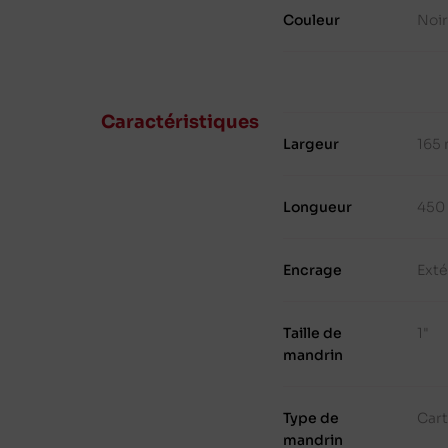
Couleur
Noi
Caractéristiques
Largeur
165
Longueur
450
Encrage
Exté
Taille de
1"
mandrin
Type de
Cart
mandrin