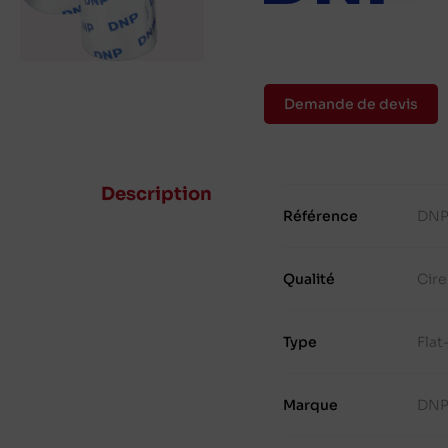
Demande de devis
Description
Référence
DNP
Qualité
Cir
Type
Fla
Marque
DN