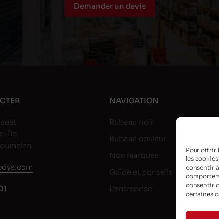
Demander un devis
CTER
NAVIGATION
uest
Rubans noir
e-Île
Rubans couleur
goumelen
Pour offrir
Nos marques
les cookies
dys.com
consentir à
Guide et conseils
comportemen
consentir o
01
L’entreprise
certaines c