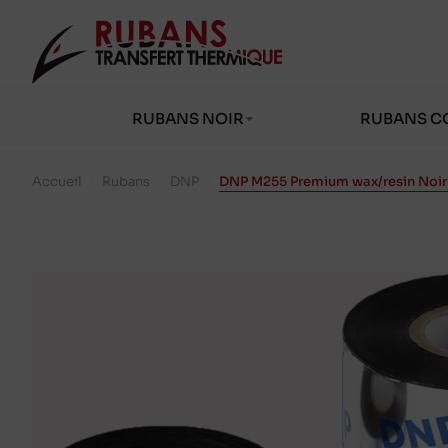
RUBANS NOIR
RUBANS C
Accueil
/
Rubans
/
DNP
/
DNP M255 Premium wax/resin Noi