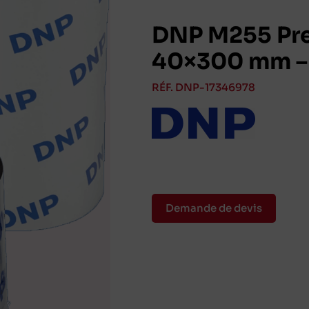
DNP M255 Pre
40×300 mm – 
RÉF. DNP-17346978
Demande de devis