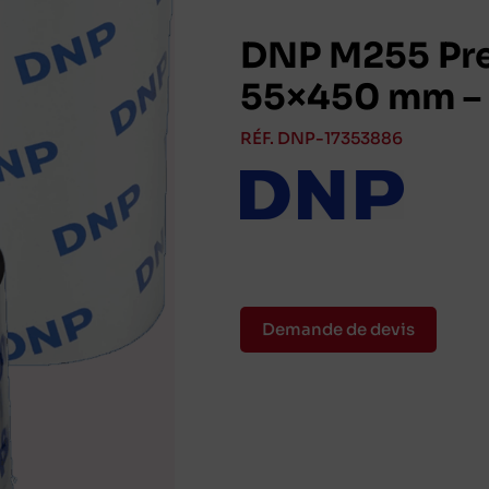
DNP M255 Pre
55×450 mm – 
RÉF. DNP-17353886
Demande de devis