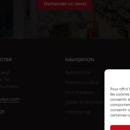
Demander un devis
CTER
NAVIGATION
uest
Rubans noir
e-Île
Rubans couleur
goumelen
Pour offrir
Nos marques
les cookies
dys.com
consentir à
Guide et conseils
comportemen
consentir o
01
L’entreprise
certaines c