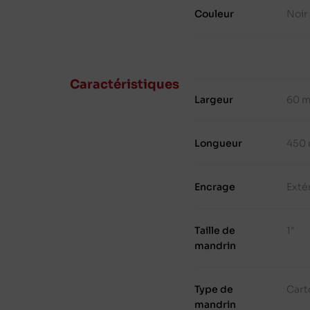
Couleur
Noir
Caractéristiques
Largeur
60 
Longueur
450
Encrage
Exté
Taille de
1"
mandrin
Type de
Cart
mandrin