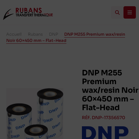
Accueil
/
Rubans
/
DNP
/
DNP M255 Premium wax/resin
Noir 60×450 mm – Flat-Head
DNP M255
Premium
wax/resin Noir
60×450 mm –
Flat-Head
RÉF. DNP-17356570