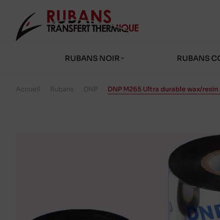
RUBANS NOIR
RUBANS C
Accueil
/
Rubans
/
DNP
/
DNP M265 Ultra durable wax/resin