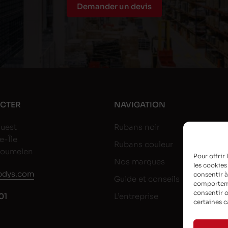
Demander un devis
CTER
NAVIGATION
uest
Rubans noir
e-Île
Rubans couleur
goumelen
Pour offrir
Nos marques
les cookies
dys.com
consentir à
Guide et conseils
comportemen
consentir o
01
L’entreprise
certaines c