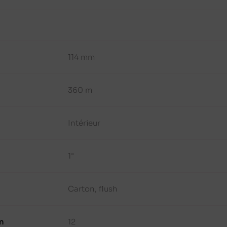
114 mm
360 m
Intérieur
1"
Carton, flush
n
12