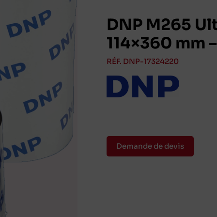
DNP M265 Ult
114×360 mm –
RÉF. DNP-17324220
Demande de devis