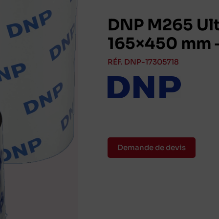
DNP M265 Ult
165×450 mm –
RÉF. DNP-17305718
Demande de devis