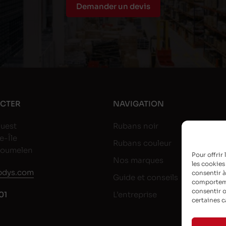
Demander un devis
CTER
NAVIGATION
uest
Rubans noir
e-Île
Rubans couleur
goumelen
Pour offrir
Nos marques
les cookies
dys.com
consentir à
Guide et conseils
comportemen
consentir o
01
L’entreprise
certaines c