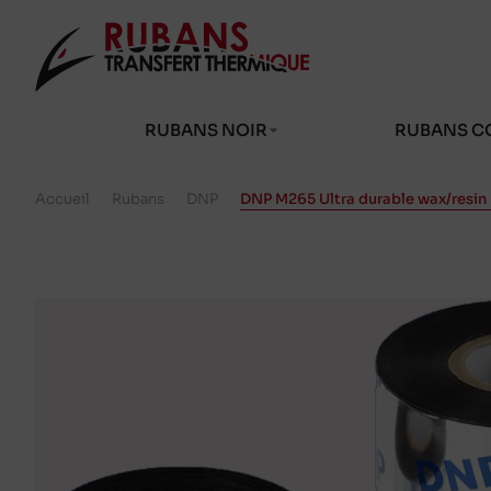
RUBANS NOIR
RUBANS C
Accueil
/
Rubans
/
DNP
/
DNP M265 Ultra durable wax/resin