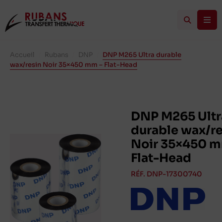
Accueil
/
Rubans
/
DNP
/
DNP M265 Ultra durable
wax/resin Noir 35×450 mm – Flat-Head
DNP M265 Ultr
durable wax/re
Noir 35×450 m
Flat-Head
RÉF. DNP-17300740