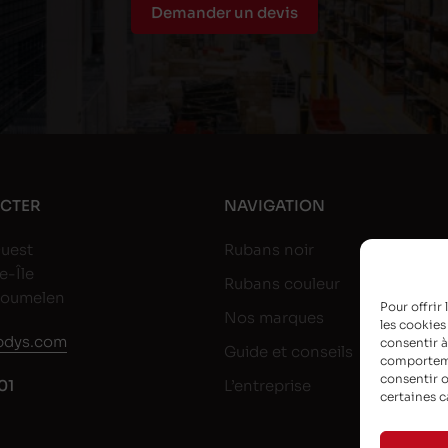
Demander un devis
CTER
NAVIGATION
uest
Rubans noir
e-Île
Rubans couleur
goumelen
Pour offrir
Nos marques
les cookies
dys.com
consentir à
Guide et conseils
comportemen
consentir o
01
L’entreprise
certaines c