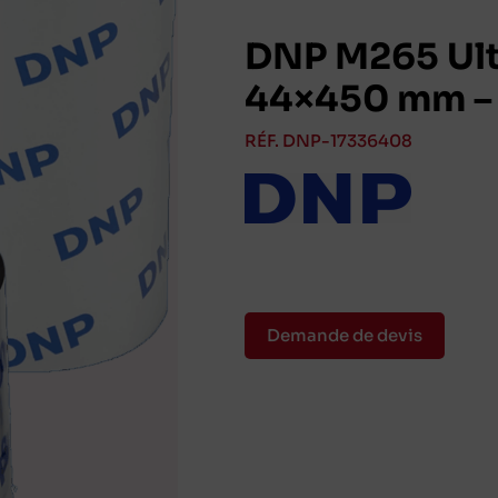
DNP M265 Ult
44×450 mm – 
RÉF. DNP-17336408
Demande de devis