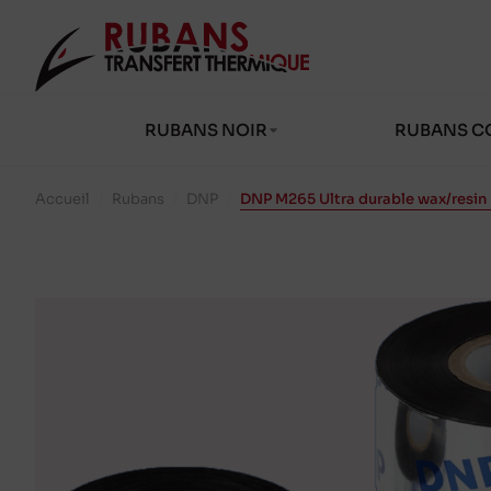
RUBANS NOIR
RUBANS C
Accueil
/
Rubans
/
DNP
/
DNP M265 Ultra durable wax/resin