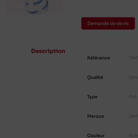
Demande de devis
Description
Référence
DNP
Qualité
Cir
Type
Fla
Marque
DN
Couleur
Noi