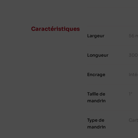
Caractéristiques
Largeur
56 
Longueur
300
Encrage
Inté
Taille de
1"
mandrin
Type de
Cart
mandrin