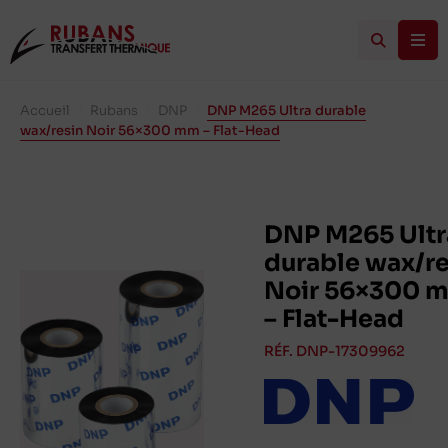
Accueil
/
Rubans
/
DNP
/
DNP M265 Ultra durable
wax/resin Noir 56×300 mm – Flat-Head
DNP M265 Ultr
durable wax/re
Noir 56×300 
– Flat-Head
RÉF. DNP-17309962