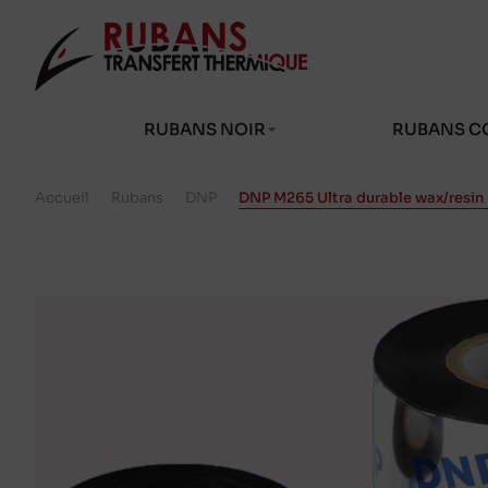
RUBANS NOIR
RUBANS C
Accueil
/
Rubans
/
DNP
/
DNP M265 Ultra durable wax/resin