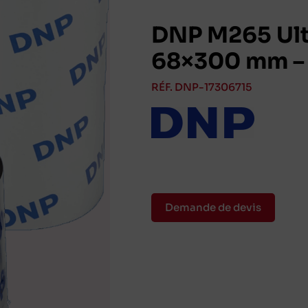
DNP M265 Ult
68×300 mm – 
RÉF. DNP-17306715
Demande de devis