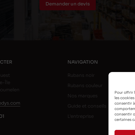
Demander un devis
CTER
NAVIGATION
uest
Rubans noir
e-Île
Rubans couleur
goumelen
Pour offrir
Nos marques
les cookies
dys.com
consentir à
Guide et conseils
comportemen
consentir o
01
L’entreprise
certaines c