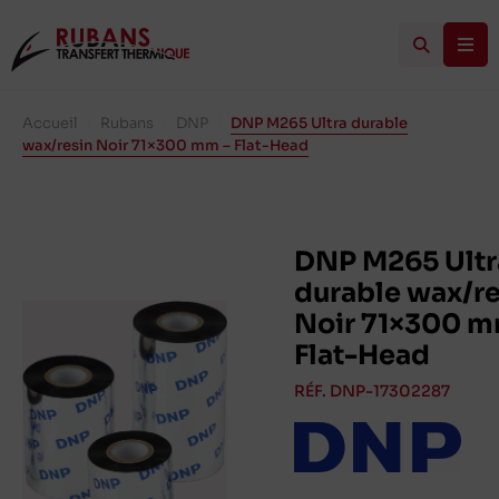
Accueil
/
Rubans
/
DNP
/
DNP M265 Ultra durable
wax/resin Noir 71×300 mm – Flat-Head
DNP M265 Ultr
durable wax/re
Noir 71×300 m
Flat-Head
RÉF. DNP-17302287