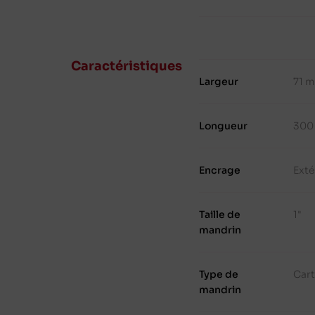
Caractéristiques
Largeur
71 
Longueur
300
Encrage
Exté
Taille de
1"
mandrin
Type de
Cart
mandrin