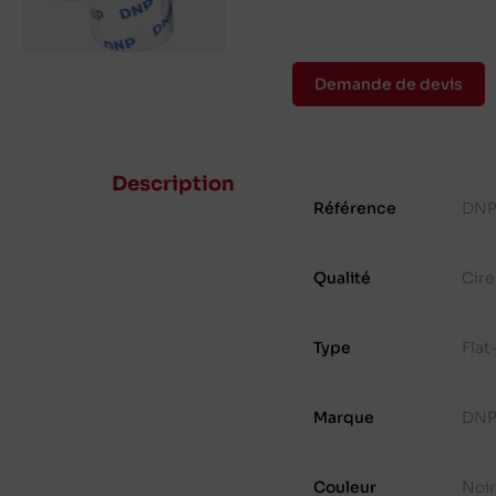
Demande de devis
Description
Référence
DNP
Qualité
Cir
Type
Fla
Marque
DN
Couleur
Noi