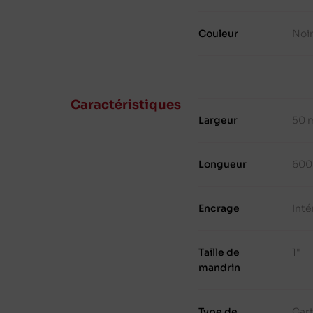
Couleur
Noi
Caractéristiques
Largeur
50 
Longueur
600
Encrage
Inté
Taille de
1"
mandrin
Type de
Cart