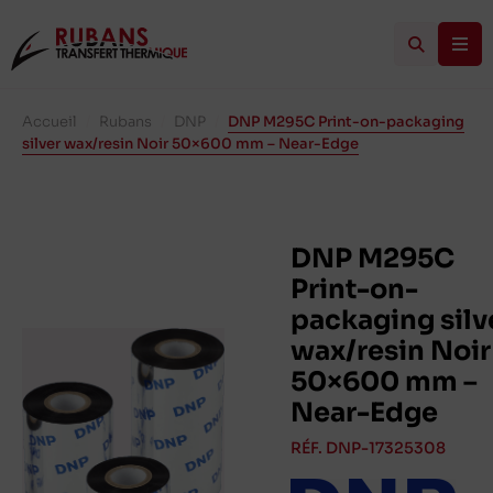
Accueil
/
Rubans
/
DNP
/
DNP M295C Print-on-packaging
silver wax/resin Noir 50×600 mm – Near-Edge
DNP M295C
Print-on-
packaging silv
wax/resin Noir
50×600 mm –
Near-Edge
RÉF. DNP-17325308