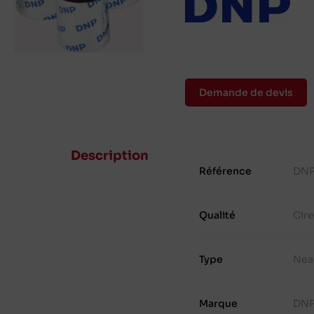
Demande de devis
Description
Référence
DNP
Qualité
Cir
Type
Nea
Marque
DN