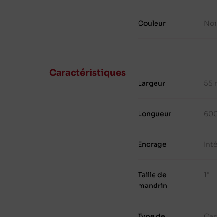
Couleur
Noi
Caractéristiques
Largeur
55
Longueur
600
Encrage
Int
Taille de
1"
mandrin
Type de
Car