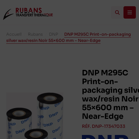
Accueil
/
Rubans
/
DNP
/
DNP M295C Print-on-packaging
silver wax/resin Noir 55×600 mm – Near-Edge
DNP M295C
Print-on-
packaging silv
wax/resin Noir
55×600 mm –
Near-Edge
RÉF. DNP-17347033