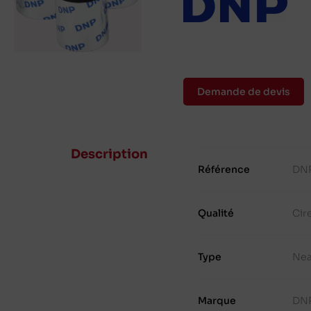
Demande de devis
Description
Référence
DNP
Qualité
Cir
Type
Nea
Marque
DN