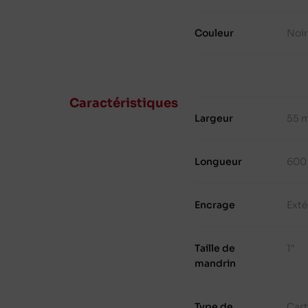
Couleur
Noi
Caractéristiques
Largeur
55 
Longueur
600
Encrage
Exté
Taille de
1"
mandrin
Type de
Cart