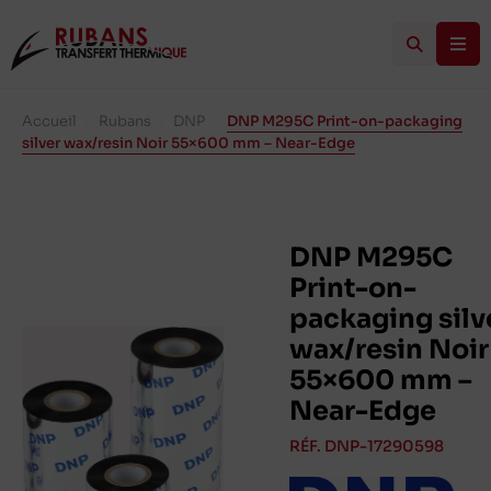
Accueil
/
Rubans
/
DNP
/
DNP M295C Print-on-packaging
silver wax/resin Noir 55×600 mm – Near-Edge
DNP M295C
Print-on-
packaging silv
wax/resin Noir
55×600 mm –
Near-Edge
RÉF. DNP-17290598