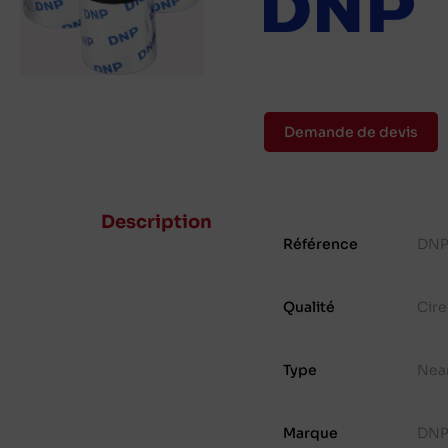
Demande de devis
Description
Référence
DNP
Qualité
Cir
Type
Nea
Marque
DN