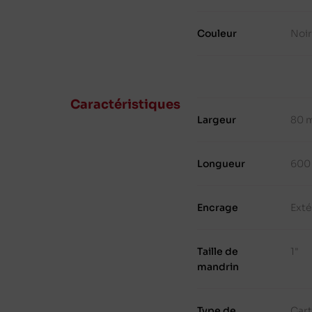
Couleur
Noi
Caractéristiques
Largeur
80 
Longueur
600
Encrage
Exté
Taille de
1"
mandrin
Type de
Cart