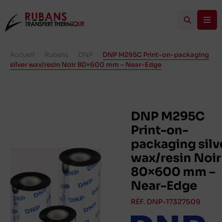
Accueil
/
Rubans
/
DNP
/
DNP M295C Print-on-packaging
silver wax/resin Noir 80×600 mm – Near-Edge
DNP M295C
Print-on-
packaging silv
wax/resin Noir
80×600 mm –
Near-Edge
RÉF. DNP-17327509