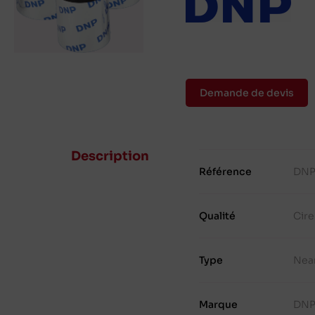
Demande de devis
Description
Référence
DNP
Qualité
Cir
Type
Nea
Marque
DN