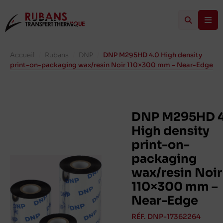
Accueil
/
Rubans
/
DNP
/
DNP M295HD 4.0 High density
print-on-packaging wax/resin Noir 110×300 mm – Near-Edge
DNP M295HD 4
High density
print-on-
packaging
wax/resin Noir
110×300 mm –
Near-Edge
RÉF. DNP-17362264