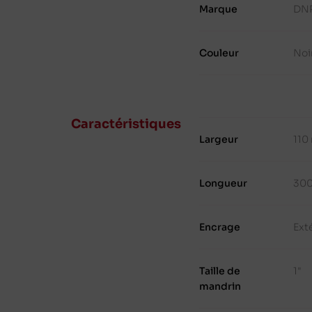
Marque
DN
Couleur
Noi
Caractéristiques
Largeur
110
Longueur
30
Encrage
Ext
Taille de
1"
mandrin