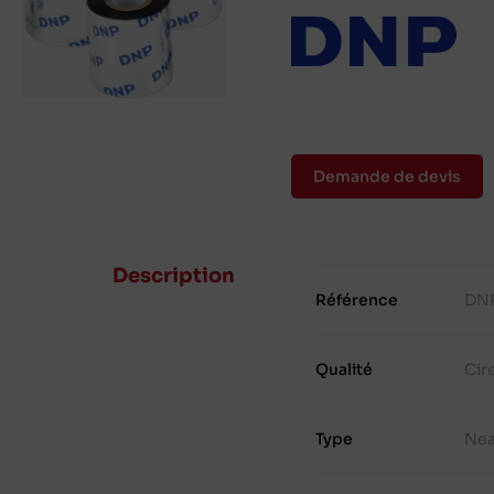
Demande de devis
Description
Référence
DNP
Qualité
Cir
Type
Nea