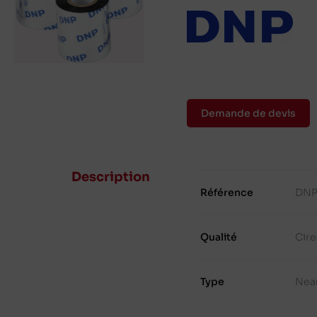
Demande de devis
Description
Référence
DNP
Qualité
Cir
Type
Nea