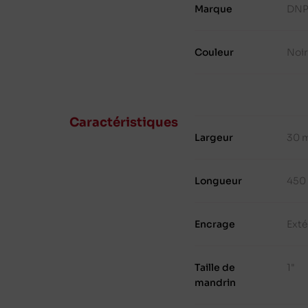
Marque
DN
Couleur
Noi
Caractéristiques
Largeur
30 
Longueur
450
Encrage
Exté
Taille de
1"
mandrin