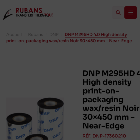
Accueil
/
Rubans
/
DNP
/
DNP M295HD 4.0 High density
print-on-packaging wax/resin Noir 30×450 mm – Near-Edge
DNP M295HD 4
High density
print-on-
packaging
wax/resin Noir
30×450 mm –
Near-Edge
RÉF. DNP-17360210