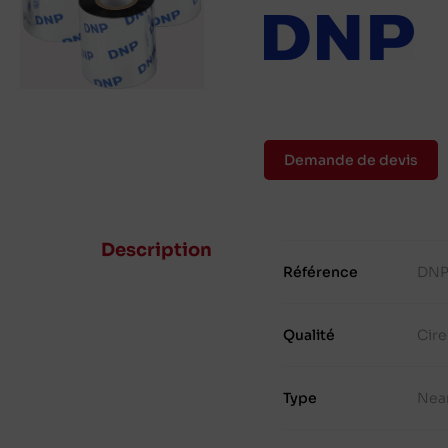
Demande de devis
Description
Référence
DNP
Qualité
Cir
Type
Nea