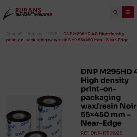
Accueil
/
Rubans
/
DNP
/
DNP M295HD 4.0 High density
print-on-packaging wax/resin Noir 55×450 mm – Near-Edge
DNP M295HD 4
High density
print-on-
packaging
wax/resin Noir
55×450 mm –
Near-Edge
RÉF. DNP-17361923