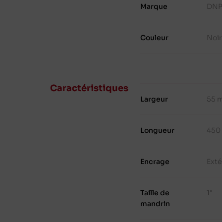
Marque
DN
Couleur
Noi
Caractéristiques
Largeur
55 
Longueur
450
Encrage
Exté
Taille de
1"
mandrin