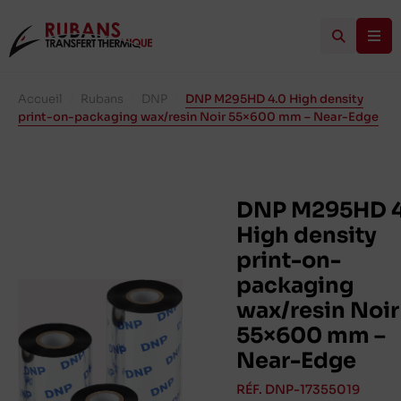
Accueil
/
Rubans
/
DNP
/
DNP M295HD 4.0 High density
print-on-packaging wax/resin Noir 55×600 mm – Near-Edge
DNP M295HD 4
High density
print-on-
packaging
wax/resin Noir
55×600 mm –
Near-Edge
RÉF. DNP-17355019