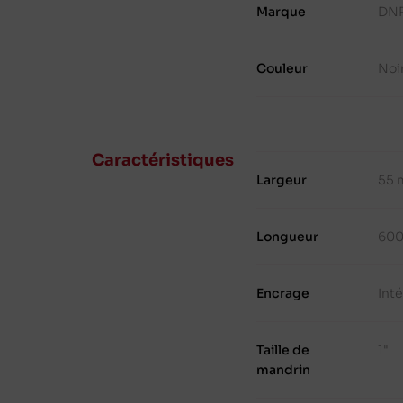
Marque
DN
Couleur
Noi
Caractéristiques
Largeur
55
Longueur
600
Encrage
Inté
Taille de
1"
mandrin