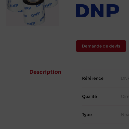
Demande de devis
Description
Référence
DNP
Qualité
Cir
Type
Nea