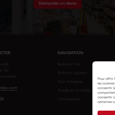
Demander un devis
CTER
NAVIGATION
uest
Rubans noir
e-Île
Rubans couleur
goumelen
Pour offrir
Nos marques
les cookies
dys.com
consentir à
Guide et conseils
comportemen
consentir o
01
L’entreprise
certaines c