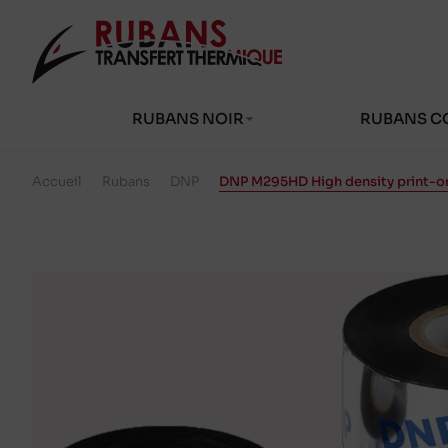
RUBANS NOIR
RUBANS C
Accueil
/
Rubans
/
DNP
/
DNP M295HD High density print-o