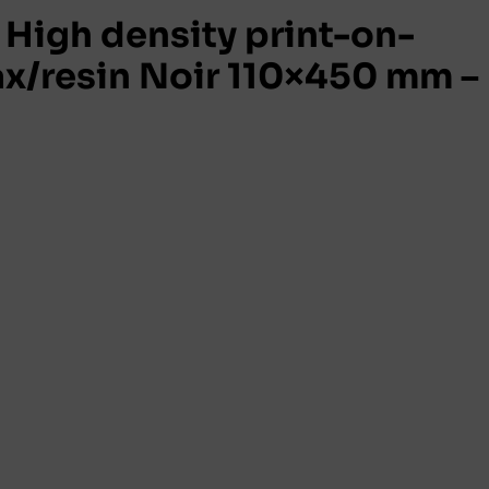
igh density print-on-
x/resin Noir 110×450 mm –