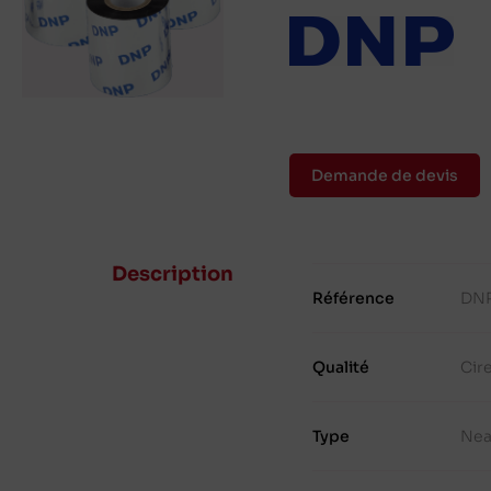
Demande de devis
Description
Référence
DNP
Qualité
Cir
Type
Nea