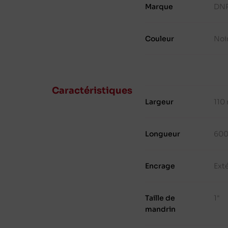
Marque
DN
Couleur
Noi
Caractéristiques
Largeur
110
Longueur
600
Encrage
Ext
Taille de
1"
mandrin