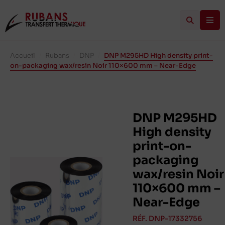
Accueil
/
Rubans
/
DNP
/
DNP M295HD High density print-
on-packaging wax/resin Noir 110×600 mm – Near-Edge
DNP M295HD
High density
print-on-
packaging
wax/resin Noir
110×600 mm –
Near-Edge
RÉF. DNP-17332756