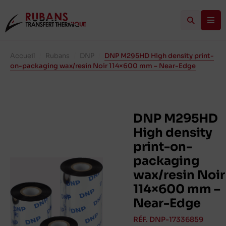
Accueil
/
Rubans
/
DNP
/
DNP M295HD High density print-
on-packaging wax/resin Noir 114×600 mm – Near-Edge
DNP M295HD
High density
print-on-
packaging
wax/resin Noir
114×600 mm –
Near-Edge
RÉF. DNP-17336859