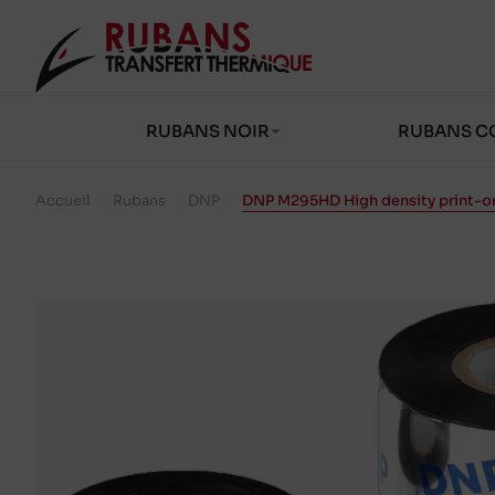
RUBANS NOIR
RUBANS C
Accueil
/
Rubans
/
DNP
/
DNP M295HD High density print-o