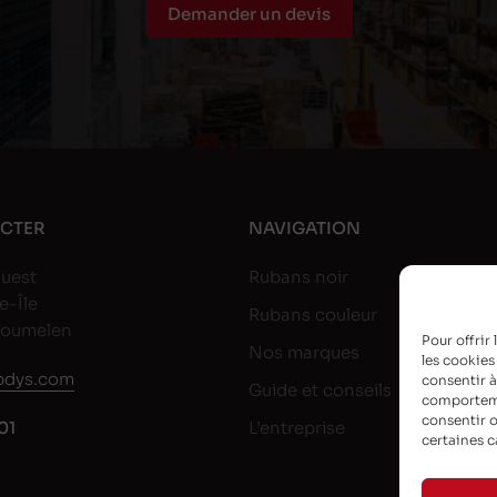
Demander un devis
CTER
NAVIGATION
uest
Rubans noir
e-Île
Rubans couleur
goumelen
Pour offrir
Nos marques
les cookies
dys.com
consentir à
Guide et conseils
comportemen
consentir o
01
L’entreprise
certaines c