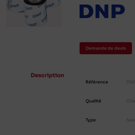
Demande de devis
Description
Référence
DNP
Qualité
Cir
Type
Nea