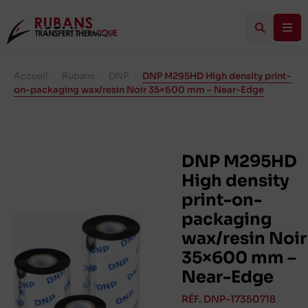
Accueil
/
Rubans
/
DNP
/
DNP M295HD High density print-
on-packaging wax/resin Noir 35×600 mm – Near-Edge
DNP M295HD
High density
print-on-
packaging
wax/resin Noir
35×600 mm –
Near-Edge
RÉF. DNP-17350718