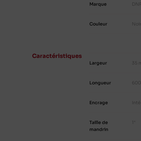
Marque
DN
Couleur
Noi
Caractéristiques
Largeur
35 
Longueur
600
Encrage
Inté
Taille de
1"
mandrin