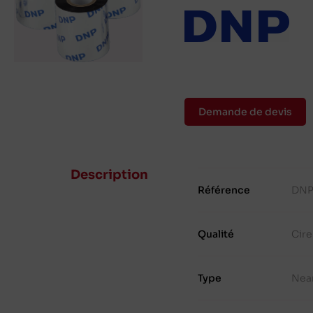
Demande de devis
Description
Référence
DNP
Qualité
Cir
Type
Nea