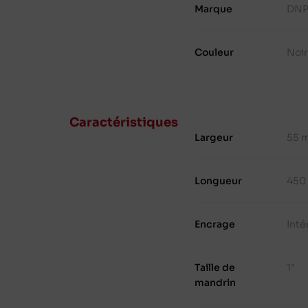
Marque
DN
Couleur
Noi
Caractéristiques
Largeur
55 
Longueur
450
Encrage
Inté
Taille de
1"
mandrin