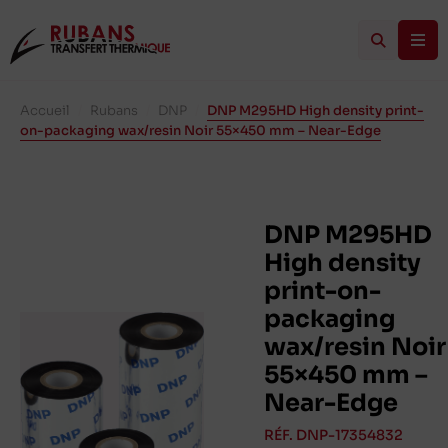
Accueil
/
Rubans
/
DNP
/
DNP M295HD High density print-
on-packaging wax/resin Noir 55×450 mm – Near-Edge
DNP M295HD
High density
print-on-
packaging
wax/resin Noir
55×450 mm –
Near-Edge
RÉF. DNP-17354832