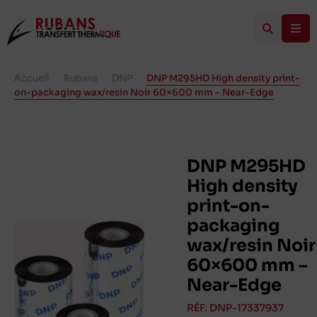
Accueil
/
Rubans
/
DNP
/
DNP M295HD High density print-
on-packaging wax/resin Noir 60×600 mm – Near-Edge
DNP M295HD
High density
print-on-
packaging
wax/resin Noir
60×600 mm –
Near-Edge
RÉF. DNP-17337937