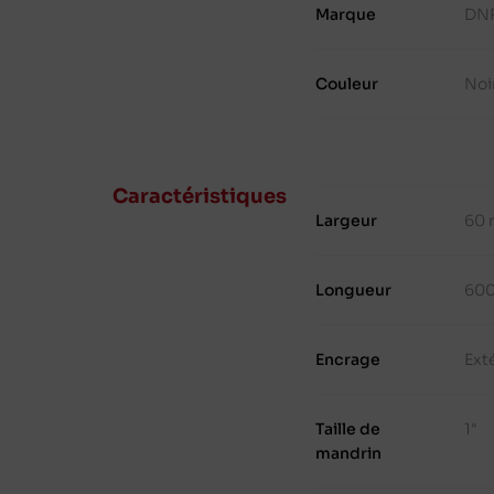
Marque
DN
Couleur
Noi
Caractéristiques
Largeur
60
Longueur
60
Encrage
Ext
Taille de
1"
mandrin