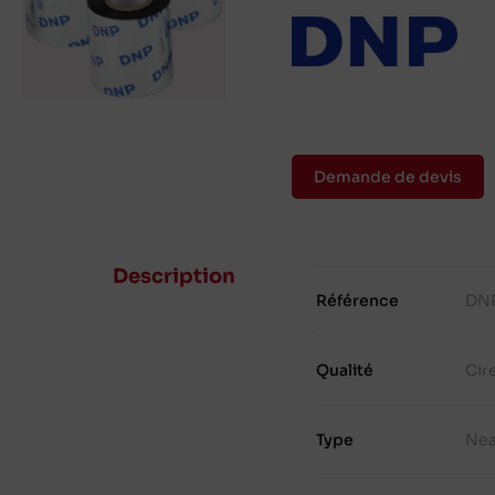
Demande de devis
Description
Référence
DNP
Qualité
Cir
Type
Nea