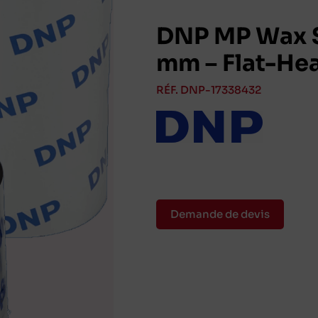
DNP MP Wax S
mm – Flat-He
RÉF. DNP-17338432
Demande de devis