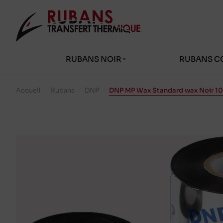
RUBANS NOIR
RUBANS C
Accueil
/
Rubans
/
DNP
/
DNP MP Wax Standard wax Noir 1