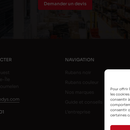
Demander un devis
CTER
NAVIGATION
uest
Rubans noir
e-Île
Rubans couleur
goumelen
Pour offrir
Nos marques
les cookies
dys.com
consentir à
Guide et conseils
comportemen
consentir o
01
L’entreprise
certaines c