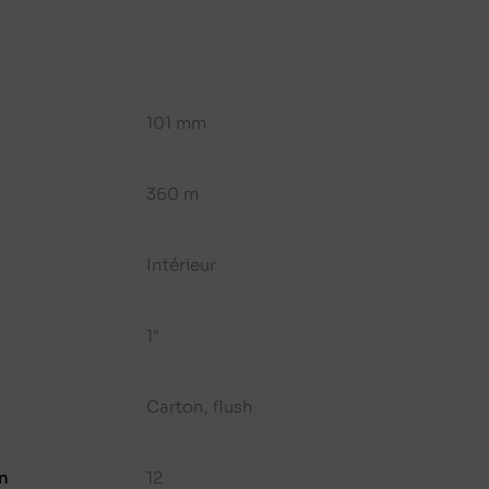
101 mm
360 m
Intérieur
1"
Carton, flush
n
12