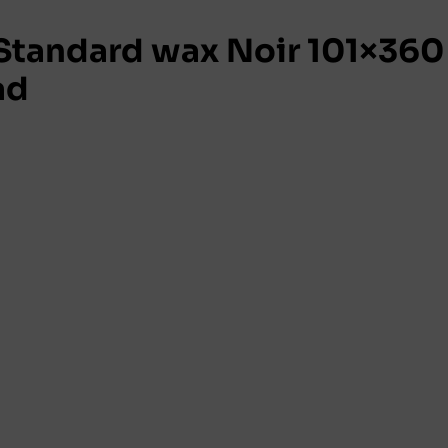
tandard wax Noir 101×360
ad