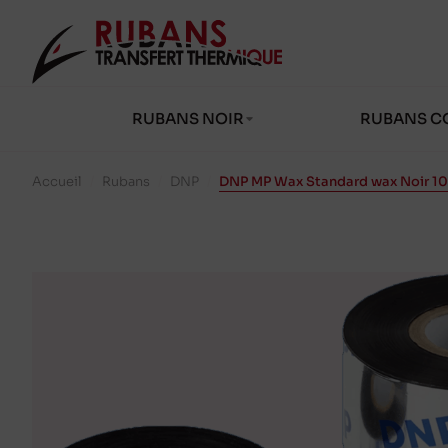
RUBANS NOIR
RUBANS C
Accueil
/
Rubans
/
DNP
/
DNP MP Wax Standard wax Noir 1