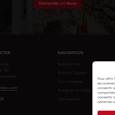
Demander un devis
CTER
NAVIGATION
uest
Rubans noir
e-Île
Rubans couleur
goumelen
Pour offrir
Nos marques
les cookies
dys.com
consentir à
Guide et conseils
comportemen
consentir o
01
L’entreprise
certaines c