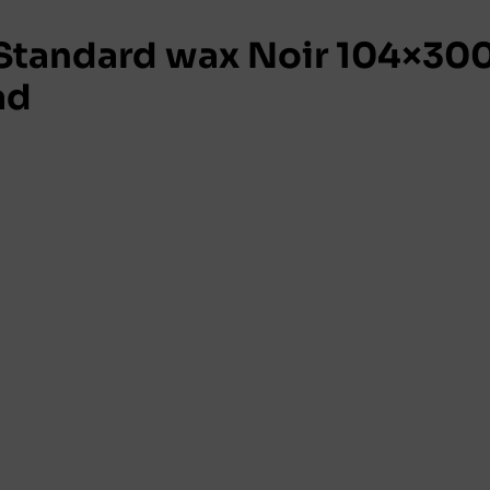
tandard wax Noir 104×30
ad