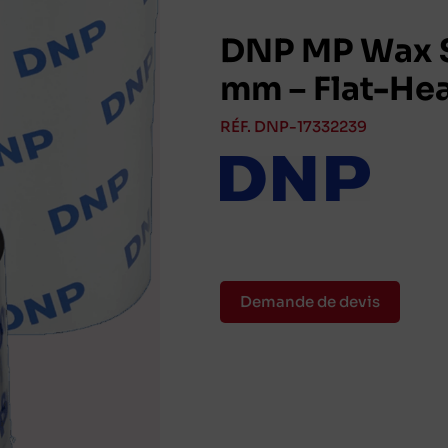
DNP MP Wax S
mm – Flat-He
RÉF. DNP-17332239
Demande de devis